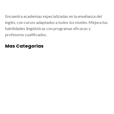
Encuentra academias especializadas en la enseñanza del
inglés, con cursos adaptados a todos los niveles. Mejora tus
habilidades lingüísticas con programas eficaces y
profesores cualificados.
Mas Categorias
ACADEMIAS DE
ALIMENTACIÓN
BAILE/MÚSICA EN
Empresas de
MISLATA
alimentación en
Mislata: arte y
Mislata: tradición,
formación para todos
calidad y cercanía
Las mejores
Mislata, ubicada en el
academias de
área metropolitana de
Baile/música en
Valencia, no solo
Mislata están