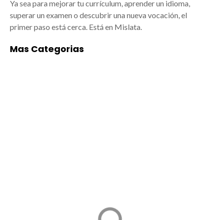
Ya sea para mejorar tu currículum, aprender un idioma,
superar un examen o descubrir una nueva vocación, el
primer paso está cerca. Está en Mislata.
Mas Categorias
ACADEMIAS DE
ALIMENTACIÓN
BAILE/MÚSICA EN
Empresas de
MISLATA
alimentación en
Mislata: arte y
Mislata: tradición,
formación para todos
calidad y cercanía
Las mejores
Mislata, ubicada en el
academias de
área metropolitana de
Baile/música en
Valencia, no solo
Mislata están
destaca por su
ganando cada vez
cercanía a la capital,
más protagonismo por
sino también por su
su calidad, cercanía y
vibrante tejido
variedad de
empresarial en el