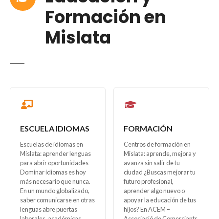
Formación en
Mislata
ESCUELA IDIOMAS
FORMACIÓN
Escuelas de idiomas en
Centros de formación en
Mislata: aprender lenguas
Mislata: aprende, mejora y
para abrir oportunidades
avanza sin salir de tu
Dominar idiomas es hoy
ciudad ¿Buscas mejorar tu
más necesario que nunca.
futuro profesional,
En un mundo globalizado,
aprender algo nuevo o
saber comunicarse en otras
apoyar la educación de tus
lenguas abre puertas
hijos? En ACEM –
laborales, académicas,
Associació de Comerciants,