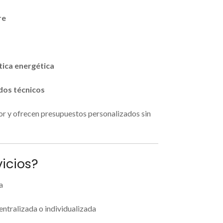
re
ica energética
dos técnicos
or y ofrecen presupuestos personalizados sin
vicios?
a
entralizada o individualizada