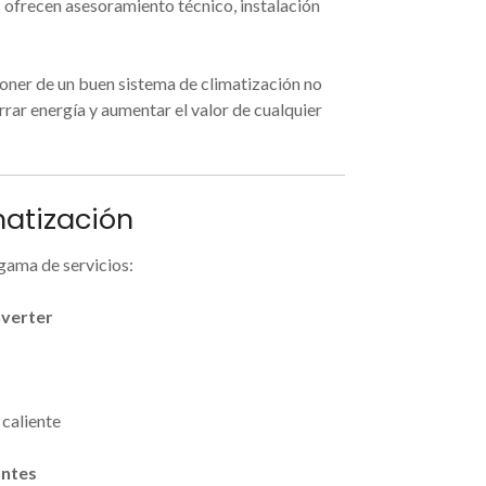
s ofrecen asesoramiento técnico, instalación
poner de un buen sistema de climatización no
rrar energía y aumentar el valor de cualquier
matización
gama de servicios:
nverter
 caliente
antes