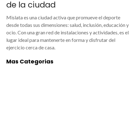
de la ciudad
Mislata es una ciudad activa que promueve el deporte
desde todas sus dimensiones: salud, inclusión, educación y
ocio. Con una gran red de instalaciones y actividades, es el
lugar ideal para mantenerte en forma y disfrutar del
ejercicio cerca de casa.
Mas Categorias
ACADEMIAS DE
ALIMENTACIÓN
BAILE/MÚSICA EN
Empresas de
MISLATA
alimentación en
Mislata: arte y
Mislata: tradición,
formación para todos
calidad y cercanía
Las mejores
Mislata, ubicada en el
academias de
área metropolitana de
Baile/música en
Valencia, no solo