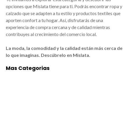
opciones que Mislata tiene para ti. Podrás encontrar ropa y
calzado que se adapten a tu estilo y productos textiles que
aporten confort a tu hogar. Así, disfrutarás de una
experiencia de compra cercana y de calidad mientras
contribuyes al crecimiento del comercio local.
La moda, la comodidad y la calidad están más cerca de
lo que imaginas. Descúbrelo en Mislata.
Mas Categorias
ACADEMIAS DE
ALIMENTACIÓN
BAILE/MÚSICA EN
Empresas de
MISLATA
alimentación en
Mislata: arte y
Mislata: tradición,
formación para todos
calidad y cercanía
Las mejores
Mislata, ubicada en el