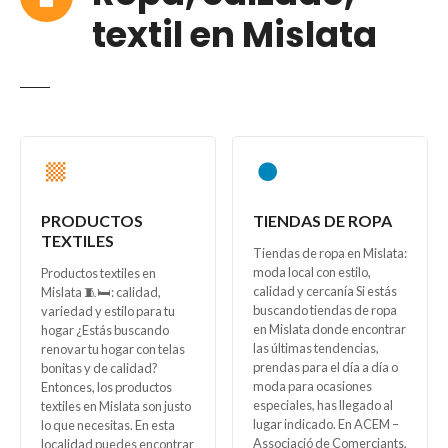
textil en Mislata
PRODUCTOS
TIENDAS DE ROPA
TEXTILES
Tiendas de ropa en Mislata:
moda local con estilo,
Productos textiles en
calidad y cercanía Si estás
Mislata 🧵🛏️: calidad,
buscando tiendas de ropa
variedad y estilo para tu
en Mislata donde encontrar
hogar ¿Estás buscando
las últimas tendencias,
renovar tu hogar con telas
prendas para el día a día o
bonitas y de calidad?
moda para ocasiones
Entonces, los productos
especiales, has llegado al
textiles en Mislata son justo
lugar indicado. En ACEM –
lo que necesitas. En esta
Associació de Comerciants,
localidad puedes encontrar