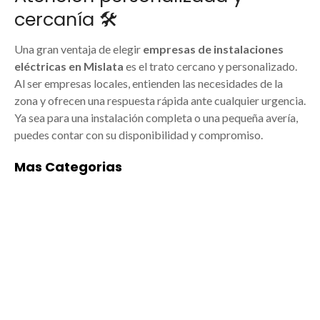
cercanía 🛠️
Una gran ventaja de elegir
empresas de instalaciones
eléctricas en Mislata
es el trato cercano y personalizado.
Al ser empresas locales, entienden las necesidades de la
zona y ofrecen una respuesta rápida ante cualquier urgencia.
Ya sea para una instalación completa o una pequeña avería,
puedes contar con su disponibilidad y compromiso.
Mas Categorias
ACADEMIAS DE
ALIMENTACIÓN
BAILE/MÚSICA EN
Empresas de
MISLATA
alimentación en
Mislata: arte y
Mislata: tradición,
formación para todos
calidad y cercanía
Las mejores
Mislata, ubicada en el