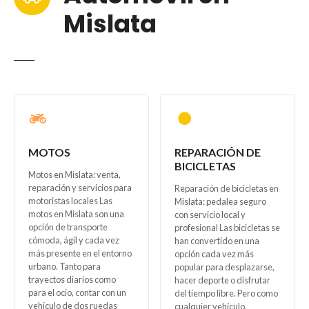
Mislata
MOTOS
REPARACIÓN DE
BICICLETAS
Motos en Mislata: venta,
reparación y servicios para
Reparación de bicicletas en
motoristas locales Las
Mislata: pedalea seguro
motos en Mislata son una
con servicio local y
opción de transporte
profesional Las bicicletas se
cómoda, ágil y cada vez
han convertido en una
más presente en el entorno
opción cada vez más
urbano. Tanto para
popular para desplazarse,
trayectos diarios como
hacer deporte o disfrutar
para el ocio, contar con un
del tiempo libre. Pero como
vehículo de dos ruedas
cualquier vehículo,