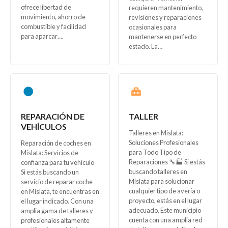
ofrece libertad de
requieren mantenimiento,
movimiento, ahorro de
revisiones y reparaciones
combustible y facilidad
ocasionales para
para aparcar….
mantenerse en perfecto
estado. La…
REPARACIÓN DE
TALLER
VEHÍCULOS
Talleres en Mislata:
Soluciones Profesionales
Reparación de coches en
para Todo Tipo de
Mislata: Servicios de
Reparaciones 🔧🏭 Si estás
confianza para tu vehículo
buscando talleres en
Si estás buscando un
Mislata para solucionar
servicio de reparar coche
cualquier tipo de avería o
en Mislata, te encuentras en
proyecto, estás en el lugar
el lugar indicado. Con una
adecuado. Este municipio
amplia gama de talleres y
cuenta con una amplia red
profesionales altamente