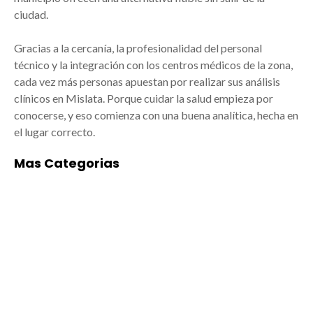
ciudad.
Gracias a la cercanía, la profesionalidad del personal
técnico y la integración con los centros médicos de la zona,
cada vez más personas apuestan por realizar sus análisis
clínicos en Mislata. Porque cuidar la salud empieza por
conocerse, y eso comienza con una buena analítica, hecha en
el lugar correcto.
Mas Categorias
ACADEMIAS DE
ALIMENTACIÓN
BAILE/MÚSICA EN
Empresas de
MISLATA
alimentación en
Mislata: arte y
Mislata: tradición,
formación para todos
calidad y cercanía
Las mejores
Mislata, ubicada en el