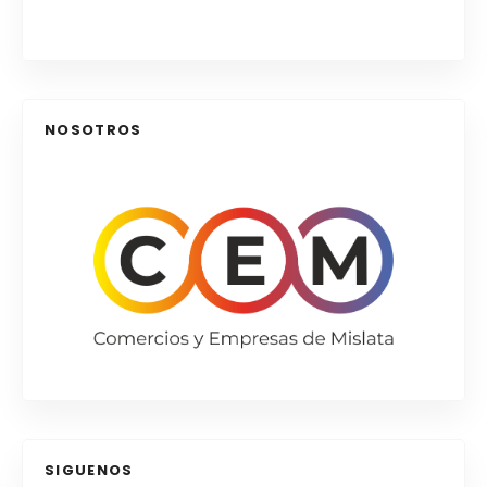
Paraeta maja con todo lo necesario para darte
un capricho 😀
NOSOTROS
SIGUENOS