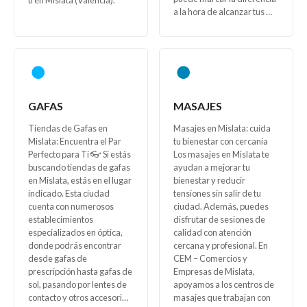
a la hora de alcanzar tus …
GAFAS
MASAJES
Tiendas de Gafas en
Masajes en Mislata: cuida
Mislata: Encuentra el Par
tu bienestar con cercanía
Perfecto para Ti 👓 Si estás
Los masajes en Mislata te
buscando tiendas de gafas
ayudan a mejorar tu
en Mislata, estás en el lugar
bienestar y reducir
indicado. Esta ciudad
tensiones sin salir de tu
cuenta con numerosos
ciudad. Además, puedes
establecimientos
disfrutar de sesiones de
especializados en óptica,
calidad con atención
donde podrás encontrar
cercana y profesional. En
desde gafas de
CEM – Comercios y
prescripción hasta gafas de
Empresas de Mislata,
sol, pasando por lentes de
apoyamos a los centros de
contacto y otros accesori…
masajes que trabajan con