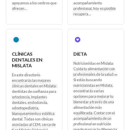
apoyamos a los centros que
acompañamiento
ofrecen…
profesional, hoy es posible
recupera…
CLÍNICAS
DIETA
DENTALES EN
Nutricionistas en Mislata:
MISLATA
Cuida tu alimentación con
profesionales de la salud 🥗
En este directorio
Si estás buscando
encontrarás las mejores
nutricionistas en Mislata,
clínicas dentales en Mislata:
encontrarás varias
dentistas de confianza para
opciones para mejorar tu
ortodoncia, implantes
bienestar a través de una
dentales, endodoncia,
alimentación más
odontopediatría,
equilibrada. Contar con el
blanqueamiento y estética
acompañamiento de un
dental. Todas son clínicas
profesional en nutrición
asociadas al CEM, cerca de
puede marcar la diferencia
ti en Mislata (Valencia).