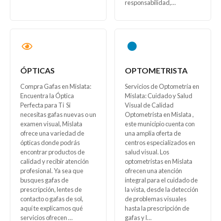
responsabilidad,…
ÓPTICAS
OPTOMETRISTA
Compra Gafas en Mislata:
Servicios de Optometría en
Encuentra la Óptica
Mislata: Cuidado y Salud
Perfecta para Ti Si
Visual de Calidad
necesitas gafas nuevas o un
Optometrista en Mislata ,
examen visual, Mislata
este municipio cuenta con
ofrece una variedad de
una amplia oferta de
ópticas donde podrás
centros especializados en
encontrar productos de
salud visual. Los
calidad y recibir atención
optometristas en Mislata
profesional. Ya sea que
ofrecen una atención
busques gafas de
integral para el cuidado de
prescripción, lentes de
la vista, desde la detección
contacto o gafas de sol,
de problemas visuales
aquí te explicamos qué
hasta la prescripción de
servicios ofrecen …
gafas y l…