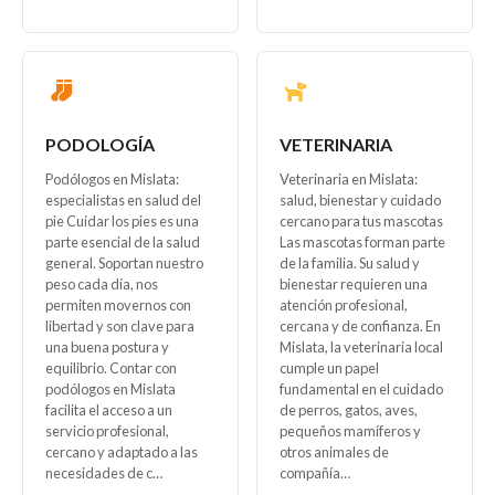
PODOLOGÍA
VETERINARIA
Podólogos en Mislata:
Veterinaria en Mislata:
especialistas en salud del
salud, bienestar y cuidado
pie Cuidar los pies es una
cercano para tus mascotas
parte esencial de la salud
Las mascotas forman parte
general. Soportan nuestro
de la familia. Su salud y
peso cada día, nos
bienestar requieren una
permiten movernos con
atención profesional,
libertad y son clave para
cercana y de confianza. En
una buena postura y
Mislata, la veterinaria local
equilibrio. Contar con
cumple un papel
podólogos en Mislata
fundamental en el cuidado
facilita el acceso a un
de perros, gatos, aves,
servicio profesional,
pequeños mamíferos y
cercano y adaptado a las
otros animales de
necesidades de c…
compañía…