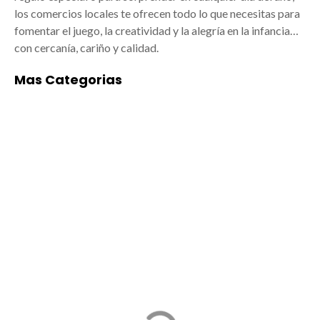
los comercios locales te ofrecen todo lo que necesitas para
fomentar el juego, la creatividad y la alegría en la infancia…
con cercanía, cariño y calidad.
Mas Categorias
ACADEMIAS DE
ALIMENTACIÓN
BAILE/MÚSICA EN
Empresas de
MISLATA
alimentación en
Mislata: arte y
Mislata: tradición,
formación para todos
calidad y cercanía
Las mejores
Mislata, ubicada en el
academias de
área metropolitana de
Baile/música en
Valencia, no solo
Mislata están
destaca por su
ganando cada vez
cercanía a la capital,
más protagonismo por
sino también por su
su calidad, cercanía y
vibrante tejido