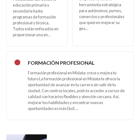
herramienta estratégica
educación primaria y
para autónomos, pymes,
secundaria hasta
comercios y profesionales
programas de formación
que quieren mejorar su
profesional y técnica.
ges…
Todos están enfocados en
proporcionar una en…
FORMACIÓN PROFESIONAL
Formación profesional en Mislata: crece y mejora tu
futuro La formación profesional en Mislata te ofrece la
oportunidad de avanzar en tu carrera sin salir de tu
ciudad. Con centros locales, podrás acceder a cursos de
calidad con horarios flexibles y atención cercana. Así,
mejorar tus habilidades y encontrar nuevas
oportunidades es más fácil….