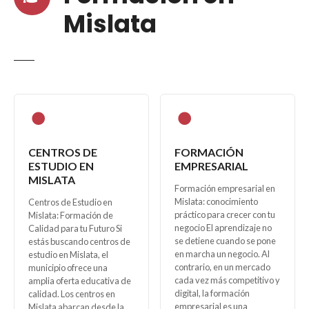
Mislata
CENTROS DE
FORMACIÓN
ESTUDIO EN
EMPRESARIAL
MISLATA
Formación empresarial en
Mislata: conocimiento
Centros de Estudio en
práctico para crecer con tu
Mislata: Formación de
negocio El aprendizaje no
Calidad para tu Futuro Si
se detiene cuando se pone
estás buscando centros de
en marcha un negocio. Al
estudio en Mislata, el
contrario, en un mercado
municipio ofrece una
cada vez más competitivo y
amplia oferta educativa de
digital, la formación
calidad. Los centros en
empresarial es una
Mislata abarcan desde la