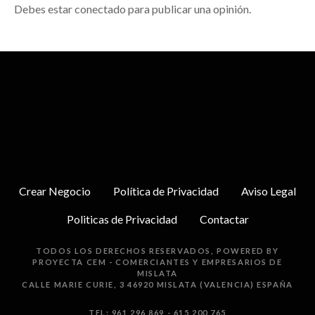
Debes estar conectado para publicar una opinión.
Crear Negocio
Política de Privacidad
Aviso Legal
Politicas de Privacidad
Contactar
TODOS LOS DERECHOS RESERVADOS, POWERED BY
PROYECTA
CEM - COMERCIANTES Y EMPRESARIOS DE
MISLATA
CALLE MARIE CURIE, 3 46920 MISLATA (VALENCIA) ESPAÑA
TEL: 961 296 869 - 615 200 765