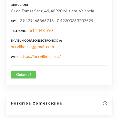
DIRECCIÓN
C/ de Tomás Sanz, 49, 46920 Mislata, Valencia
39.479466866716, -0.42300363207529
GPS
614 448 590
TELÉFONO
ENVÍE UN CORREO ELECTRÓNICO A
pervilhouse@gmail.com
https://pervilhouse.es/
WEB
Guíame!
Horarios Comerciales