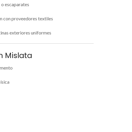
s o escaparates
n con proveedores textiles
inas exteriores uniformes
n Mislata
omento
ísica