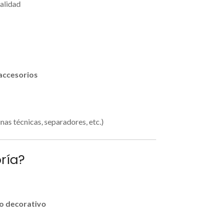
alidad
 accesorios
nas técnicas, separadores, etc.)
oría?
lo decorativo