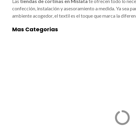
Las
tiendas de cortinas en Mislata
te ofrecen todo lo nece
confección, instalación y asesoramiento a medida. Ya sea para
ambiente acogedor, el textil es el toque que marca la diferen
Mas Categorias
ACADEMIAS DE
ALIMENTACIÓ
BAILE/MÚSICA EN
Empresas de alime
MISLATA
en Mislata: tradició
Mislata: arte y formación
calidad y cercanía 
para todos Las mejores
ubicada en el área
academias de Baile/música
metropolitana de V
en Mislata están ganando
no solo destaca por
cada vez más
cercanía a la capital
protagonismo por su
también por su vib
calidad, cercanía y
tejido empresarial 
variedad de disciplinas.
sector alimentario
Esta localidad valenciana
se trata de una loc
se ha convertido en un
tamaño reducido, 