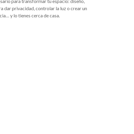
sario para transformar tu espacio: diseño,
 dar privacidad, controlar la luz o crear un
cia… y lo tienes cerca de casa.
N
ANIMACIÓN Y
ASEGURADORA
EVENTOS
ntación
Aseguradoras en Mis
Animación y eventos en
n,
protección, confianz
Mislata: celebraciones con
Mislata,
soluciones a tu med
creatividad, emoción y
aseguradoras en Mi
profesionalidad Organizar
alencia,
ofrecen coberturas
un evento especial requiere
 su
personalizadas par
planificación, experiencia y,
, sino
particulares, familia
sobre todo, saber crear
rante
autónomos y empre
momentos que se
en el
buscan proteger sus
recuerden para siempre.
. Aunque
su salud y su tranqui
Los negocios del sector de
alidad de
Desde seguros de c
animación y eventos en
alberga
vivienda hasta póliz