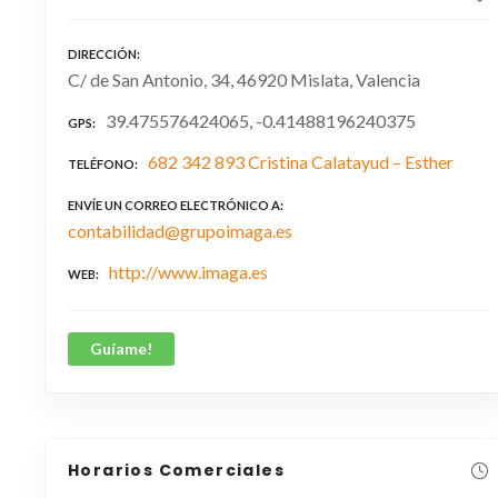
DIRECCIÓN
C/ de San Antonio, 34, 46920 Mislata, Valencia
39.475576424065, -0.41488196240375
GPS
682 342 893 Cristina Calatayud – Esther
TELÉFONO
ENVÍE UN CORREO ELECTRÓNICO A
contabilidad@grupoimaga.es
http://www.imaga.es
WEB
Guíame!
Horarios Comerciales