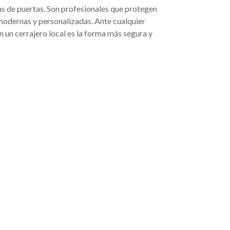
 de puertas. Son profesionales que protegen
modernas y personalizadas. Ante cualquier
 un cerrajero local es la forma más segura y
N
ANIMACIÓN Y
ASEGURADORA
EVENTOS
ntación
Aseguradoras en Mis
Animación y eventos en
n,
protección, confianz
Mislata: celebraciones con
Mislata,
soluciones a tu med
creatividad, emoción y
aseguradoras en Mi
profesionalidad Organizar
alencia,
ofrecen coberturas
un evento especial requiere
 su
personalizadas par
planificación, experiencia y,
, sino
particulares, familia
sobre todo, saber crear
rante
autónomos y empre
momentos que se
en el
buscan proteger sus
recuerden para siempre.
. Aunque
su salud y su tranqui