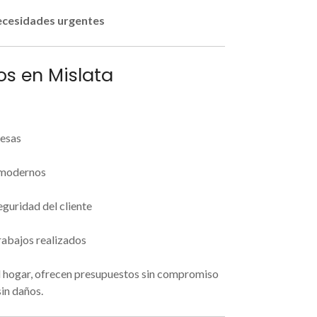
necesidades urgentes
os en Mislata
resas
e modernos
eguridad del cliente
trabajos realizados
l hogar, ofrecen presupuestos sin compromiso
sin daños.