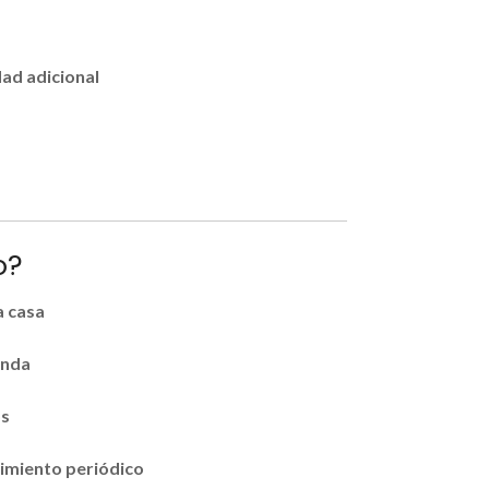
dad adicional
o?
a casa
enda
os
imiento periódico