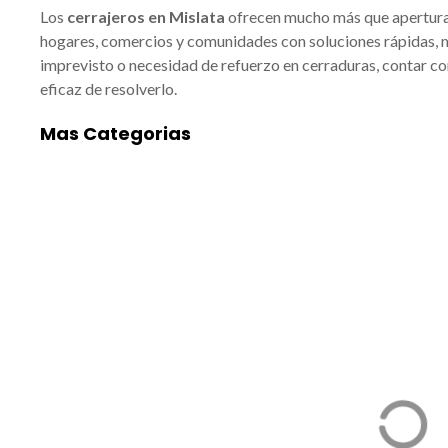
Los
cerrajeros en Mislata
ofrecen mucho más que aperturas
hogares, comercios y comunidades con soluciones rápidas, 
imprevisto o necesidad de refuerzo en cerraduras, contar con
eficaz de resolverlo.
Mas Categorias
ACADEMIAS DE
ALIMENTACIÓ
BAILE/MÚSICA EN
Empresas de alime
MISLATA
en Mislata: tradició
Mislata: arte y formación
calidad y cercanía 
para todos Las mejores
ubicada en el área
academias de Baile/música
metropolitana de V
en Mislata están ganando
no solo destaca por
cada vez más
cercanía a la capital
protagonismo por su
también por su vib
calidad, cercanía y
tejido empresarial 
variedad de disciplinas.
sector alimentario