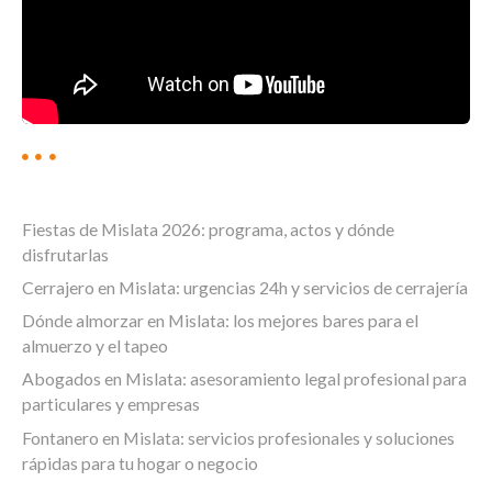
Fiestas de Mislata 2026: programa, actos y dónde
disfrutarlas
Cerrajero en Mislata: urgencias 24h y servicios de cerrajería
Dónde almorzar en Mislata: los mejores bares para el
almuerzo y el tapeo
Abogados en Mislata: asesoramiento legal profesional para
particulares y empresas
Fontanero en Mislata: servicios profesionales y soluciones
rápidas para tu hogar o negocio