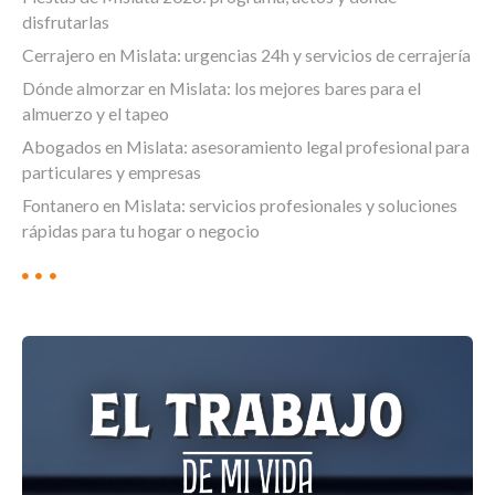
disfrutarlas
Cerrajero en Mislata: urgencias 24h y servicios de cerrajería
Dónde almorzar en Mislata: los mejores bares para el
almuerzo y el tapeo
Abogados en Mislata: asesoramiento legal profesional para
particulares y empresas
Fontanero en Mislata: servicios profesionales y soluciones
rápidas para tu hogar o negocio