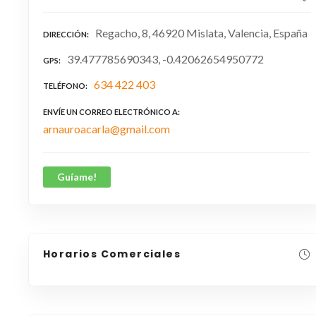
Regacho, 8, 46920 Mislata, Valencia, España
DIRECCIÓN
39.477785690343, -0.42062654950772
GPS
634 422 403
TELÉFONO
ENVÍE UN CORREO ELECTRÓNICO A
arnauroacarla@gmail.com
Guíame!
Horarios Comerciales