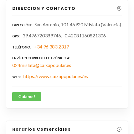
DIRECCION Y CONTACTO
San Antonio, 101 46920 Mislata (Valencia)
DIRECCIÓN
39.476720389746, -0.42081160821306
GPS
+34 96 383 2317
TELÉFONO
ENVÍE UN CORREO ELECTRÓNICO A
024mislata@caixapopular.es
https://www.caixapopular.es/es
WEB
Guíame!
Horarios Comerciales