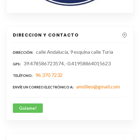
DIRECCION Y CONTACTO
calle Andalucía, 9 esquina calle Turia
DIRECCIÓN
39.478586723574, -0.41958864015623
GPS
96 370 7232
TELÉFONO
amdileo@gmail.com
ENVÍE UN CORREO ELECTRÓNICO A
Guíame!