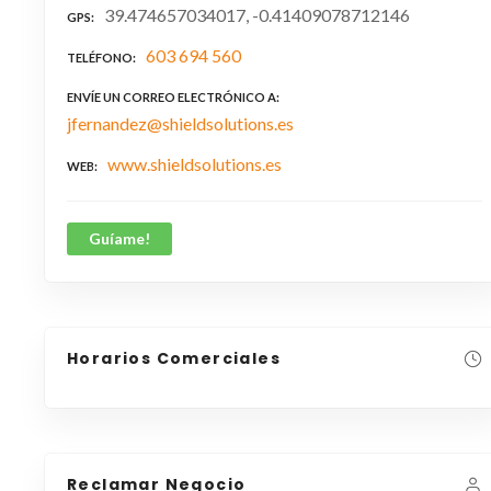
39.474657034017, -0.41409078712146
GPS
603 694 560
TELÉFONO
ENVÍE UN CORREO ELECTRÓNICO A
jfernandez@shieldsolutions.es
www.shieldsolutions.es
WEB
Guíame!
Horarios Comerciales
Reclamar Negocio