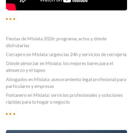
Fiestas de Mislata 2026: programa, actos y dónde
disfrutarlas
Cerrajero en Mislata: urgencias 24h y servicios de cerrajería
Dónde almorzar en Mislata: los mejores bares para el
almuerzo y el tapeo
Abogados en Mislata: asesoramiento legal profesional para
particulares y empresas
Fontanero en Mislata: servicios profesionales y soluciones
rápidas para tu hogar o negocio