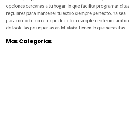
opciones cercanas a tu hogar, lo que facilita programar citas
regulares para mantener tu estilo siempre perfecto. Ya sea
para un corte, un retoque de color o simplemente un cambio
de look, las peluquerías en
Mislata
tienen lo que necesitas
Mas Categorias
ACADEMIAS DE
ALIMENTACIÓN
BAILE/MÚSICA EN
Empresas de
MISLATA
alimentación en
Mislata: arte y
Mislata: tradición,
formación para todos
calidad y cercanía
Las mejores
Mislata, ubicada en el
academias de
área metropolitana de
Baile/música en
Valencia, no solo
Mislata están
destaca por su
ganando cada vez
cercanía a la capital,
más protagonismo por
sino también por su